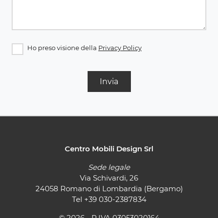
Ho preso visione della
Privacy Policy
Invia
Centro Mobili Design Srl
Sede legale
Via Schivardi, 26
24058 Romano di Lombardia (Bergamo)
Tel
+39 030-2387834
© 2026 - P.IVA 03053020164