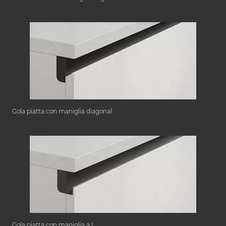
Gola piatta con maniglia diagonal
Gola piatta con maniglia a L