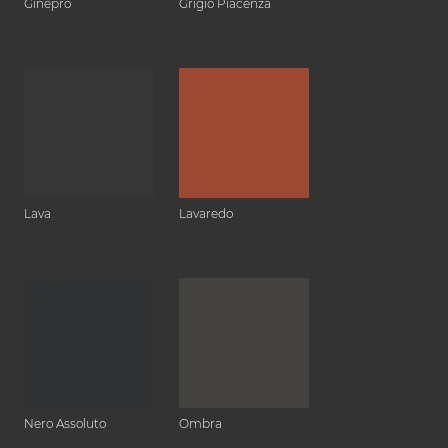
Ginepro
Grigio Piacenza
Lava
Lavaredo
Nero Assoluto
Ombra