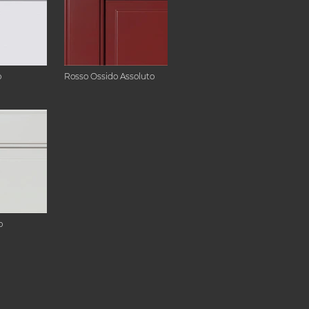
o
Rosso Ossido Assoluto
o