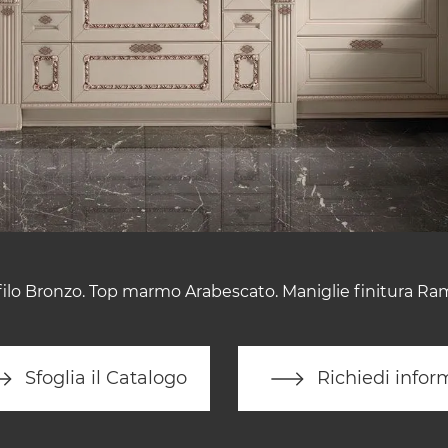
ilo Bronzo. Top marmo Arabescato. Maniglie finitura Ra
Sfoglia il Catalogo
Richiedi infor