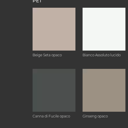
PET
Beige Seta opaco
Bianco Assoluto lucido
Canna di Fucile opaco
Ginseng opaco