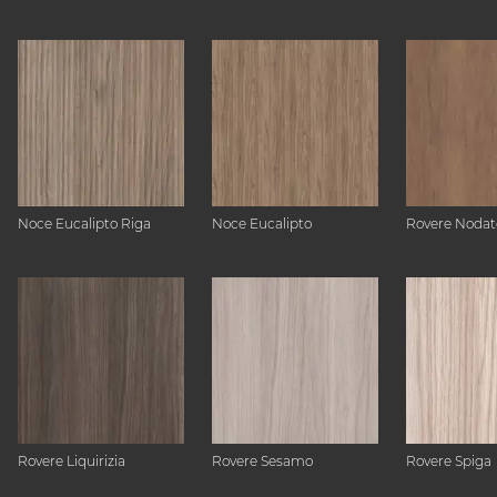
Noce Eucalipto Riga
Noce Eucalipto
Rovere Nodat
Rovere Liquirizia
Rovere Sesamo
Rovere Spiga