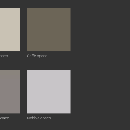
paco
Caffè opaco
opaco
Nebbia opaco