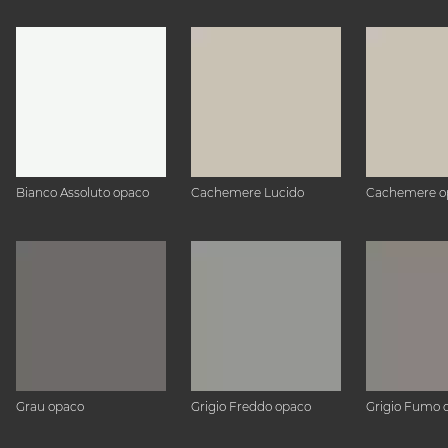
Bianco Assoluto opaco
Cachemere Lucido
Cachemere o
Grau opaco
Grigio Freddo opaco
Grigio Fumo 