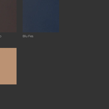
o
Blu Fes