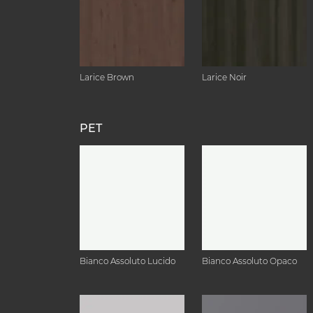
Larice Brown
Larice Noir
PET
Bianco Assoluto Lucido
Bianco Assoluto Opaco