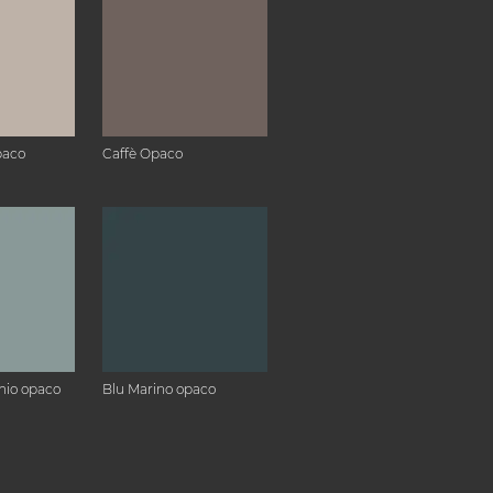
paco
Caffè Opaco
hio opaco
Blu Marino opaco