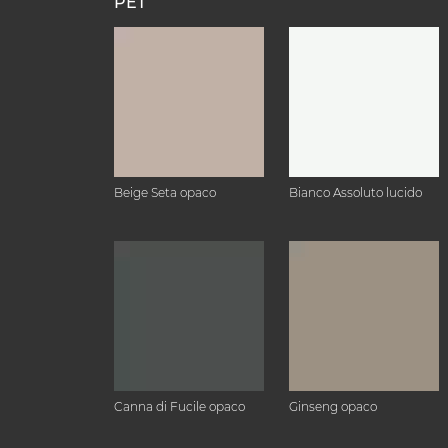
PET
Beige Seta opaco
Bianco Assoluto lucido
Canna di Fucile opaco
Ginseng opaco