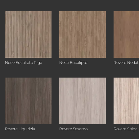
Noce Eucalipto Riga
Noce Eucalipto
Rovere Nodat
Rovere Liquirizia
Rovere Sesamo
Rovere Spiga