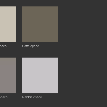
paco
Caffè opaco
opaco
Nebbia opaco