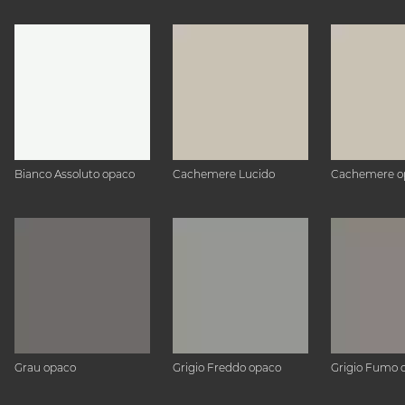
Bianco Assoluto opaco
Cachemere Lucido
Cachemere o
Grau opaco
Grigio Freddo opaco
Grigio Fumo 