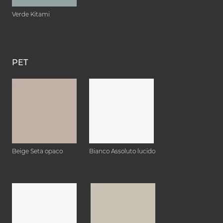
Verde Kitami
PET
Beige Seta opaco
Bianco Assoluto lucido